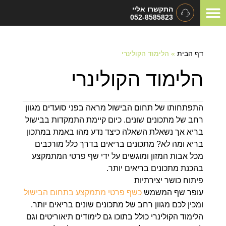
התקשרו אליי
052-8585823
המלצות ומכתבי תודה
תיאום ציפיות
סוגי אירועים
דף הבית
»
הלימוד הקולינרי
הלימוד הקולינרי
התפתחותו של תחום הבישול מראה בפני סועדים מגוון
רחב של מתכונים שונים. כיום קיימת התמקדות בבישול
בריא אך נשאלת השאלה כיצד נדע מהו באמת במתכון
בריא ומה לא? מתכונים בריאים בדרך כלל מורכבים
מכל אבות המזון ומוגשים על ידי שף פרטי המתמקצע
בהכנת מתכונים בריאים יותר.
פיתוח כושר יצירתיות
עופר שף המשמש
כשף פרטי מתמקצע בתחום הבישול
ומכין לכם מגוון רחב של מתכונים שונים בריאים יותר.
הלימוד הקולינרי כולל בתוכו גם לימודים תיאוריטים וגם