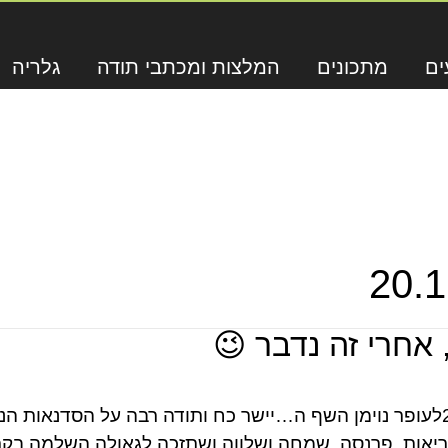
ים
מתכונים
המלצות ומכתבי תודה
גלריה
 אחרי זה נדבר 😉
ב"המהפעילות בבית חב"ד – חנוכה 2009לעופר נוימן השף ה…יישר כח ותודה רב
ריאות, פרנסה, שמחה ושלווה.ושתזכה לגאולה השלמה בקר