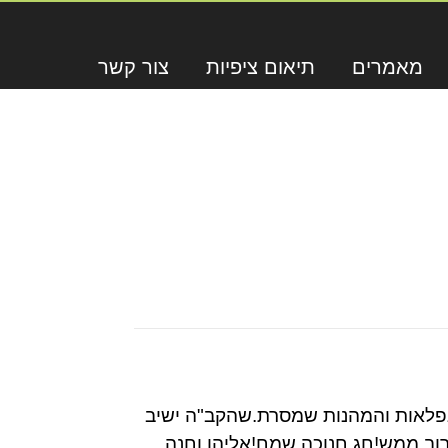
מאמרים
תיאום ציפיות
צור קשר
ה על הסדנאות הנפלאות והמהנות שמסרת.שהקב"ה ישיב
וב ממש!חג חנוכה שמח!אליהו וחנה