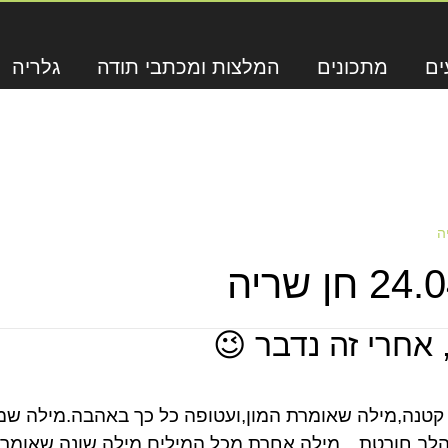
ים
מתכונים
המלצות ומכתבי תודה
גלריה
 אחרי זה נדבר 😉
קטנה,מילה שאומרת המון,ועטופה כל כך באהבה.מילה שמע
ה בעלת 4 אותיות,שעל הלב חורטת…מילה אחרת מכל המילים,מילה שונ