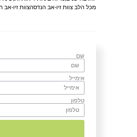
מכל הלב צוות זיו-אב הנדסהצוות זיו-אב 
שם
אימייל
טלפון