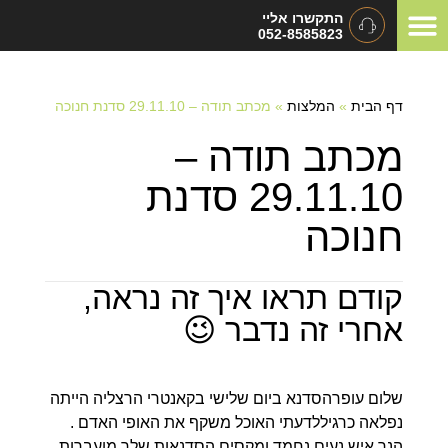
התקשרו אליי
052-8585823
המלצות ומכתבי תודה
תיאום ציפיות
סוגי אירועים
דף הבית
»
המלצות
»
מכתב תודה – 29.11.10 סדנת חנוכה
מכתב תודה –
29.11.10 סדנת
חנוכה
קודם תראו איך זה נראה,
אחרי זה נדבר 😉
שלום עופרהסדנא ביום שלישי בקאנטרי הרצליה הייתה
נפלאה כרגיללדעתי האוכל משקף את האופי האדם .
הנך איש נעים נחמד ומקסים הסדנאות שלך מועברות