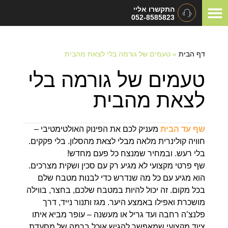
התקשרו אליי
052-8585823
המלצות ומכתבי תודה
תיאום ציפיות
סוגי אירועים
דף הבית
»
טעמים של גורמה בלי לצאת מהבית
טעמים של גורמה בלי
לצאת מהבית
שף עד הבית
מעניק לכם את הפינוק האולטימטיבי –
חוויה קולינרית מלאה מבלי לצאת מהסלון. בלי פקקים.
בלי רעש. ובמחיר שמנצח כל פעם מחדש!
שף פרטי מקצועי לא מגיע רק עם סכין ושקית מצרכים.
הוא מגיע עם כל מה שנדרש כדי לבנות מטבח שלם
בכל מקום. זה יכול להיות במטבח שלכם, בחצר, בווילה
מושכרת ואפילו באמצע היער. מגז ותנור נייד, דרך
פלנצ’ה רחבה ועד גריל או מעשנה – עופר מביא איתו
ציוד מקצועי שמאפשר להגיש אוכל ברמה של מסעדת