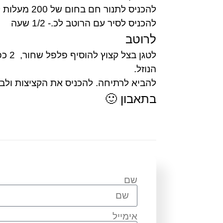
להכניס לתנור חם בחום של 200 מעלות ל- 10 דקות.
להכניס לסיר עם הרוטב לכ.- 1/2 שעה
לרוטב
לטגן בצל קצוץ להוסיף פלפל שחור, 2 כפות סילאן, רסק עגבניות, 1 כפית מלח וחצי מכמות הירק .לטגן ולהוסיף את
הנוזל.
להביא לרתיחה. להכניס את הקציצות ולב
בתאבון 🙂
שם
אימייל