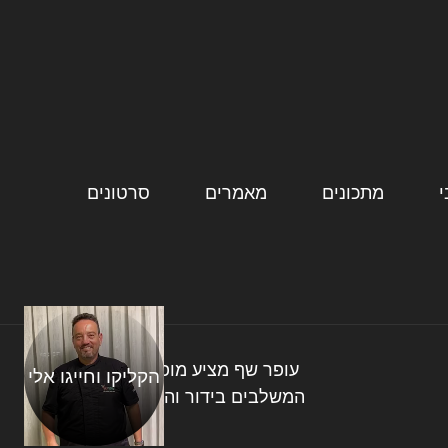
מתכונים
מאמרים
סרטונים
עופר שף מציע מופעי בישול חווייתיים
הקליקו וחייגו אלי
המשלבים בידור והנאה יחד עם מאכלי
גורמה