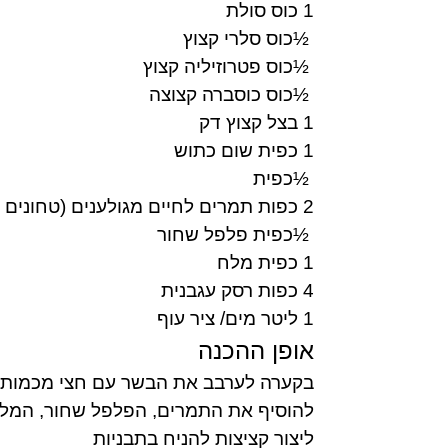
1
כוס סולת
½
כוס סלרי קצוץ
½
כוס פטרוזיליה קצוץ
½
כוס כוסברה קצוצה
1
בצל קצוץ דק
1
כפית שום כתוש
½
כפית
2 כפות תמרים לחיים מגולענים (טחונים בשקית ואקום)
½
כפית פלפל שחור
1
כפית מלח
4
כפות רסק עגבנית
1
ליטר מים/ ציר עוף
אופן ההכנה
בקערה לערבב את הבשר עם חצי מכמות 
להוסיף את התמרים, הפלפל שחור, המלח
ליצור קציצות להניח בתבניות