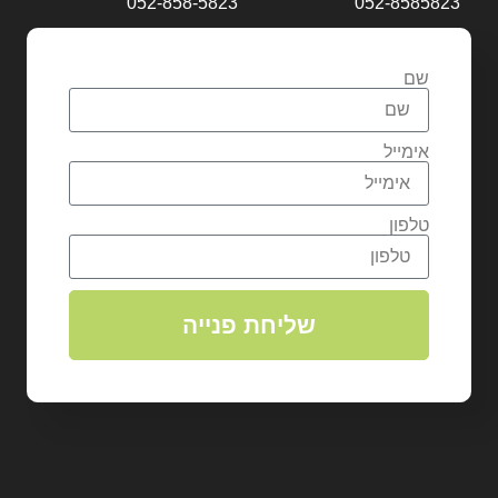
052-858-5823
052-8585823
שם
אימייל
טלפון
שליחת פנייה