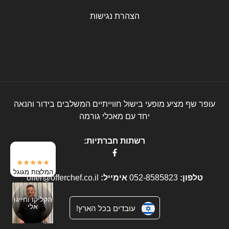
הצהרת נגישות
עופר שף מציע מופעי בישול חווייתיים המשלבים בידור והנאה
יחד עם מאכלי גורמה
רשתות חברתיות:
★★★★★
המלצות מגוגל
טלפון:
052-8585823
אימייל:
offer@offerchef.co.il
הקליקו וחייגו
אלי
עובדים בכל הארץ!