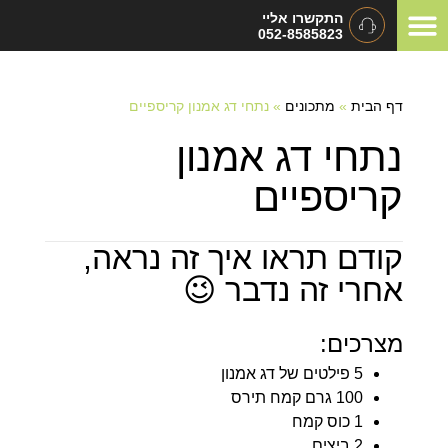
התקשרו אליי
052-8585823
המלצות ומכתבי תודה
תיאום ציפיות
סוגי אירועים
דף הבית
»
מתכונים
»
נתחי דג אמנון קריספיים
נתחי דג אמנון
קריספיים
קודם תראו איך זה נראה,
אחרי זה נדבר 😉
מצרכים:
5 פילטים של דג אמנון
100 גרם קמח תירס
1 כוס קמח
2 ביצים