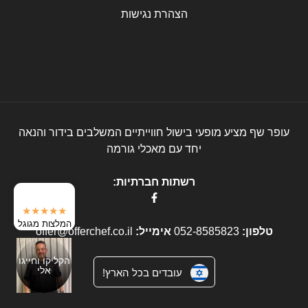
הצהרת נגישות
עופר שף מציע מופעי בישול חווייתיים המשלבים בידור והנאה
יחד עם מאכלי גורמה
רשתות חברתיות:
★★★★★
המלצות מגוגל
טלפון:
052-8585823
אימייל:
offer@offerchef.co.il
הקליקו וחייגו
אלי
עובדים בכל הארץ!