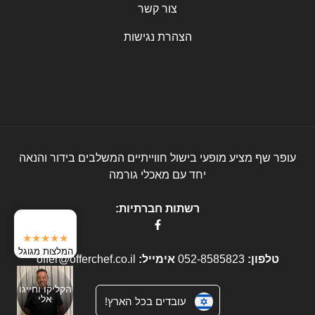
צור קשר
הצהרת נגישות
עופר שף מציע מופעי בישול חווייתיים המשלבים בידור והנאה
יחד עם מאכלי גורמה
רשתות חברתיות:
★★★★★
המלצות מגוגל
טלפון:
052-8585823
אימייל:
offer@offerchef.co.il
הקליקו וחייגו
אלי
עובדים בכל הארץ!