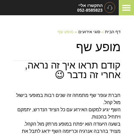
התקשרו אליי
052-8585823
המלצות ומכתבי תודה
תיאום ציפיות
סוגי אירועים
דף הבית
»
סוגי אירועים
»
מופע שף
מופע שף
קודם תראו איך זה נראה,
אחרי זה נדבר 😉
חברת עופר שף מתמחה זה שנים רבות במופעי בישול
מול קהל.
השף יגיע למקום האירוע עם כל הציוד הנדרש, יתמקם
ויתחיל בהכנות.
בשעה היעודה הוא יפתח במופע מרתק מול הקהל.
מצויד בהרבה אנרגיה וכריזמה השף ידאג לתבל את