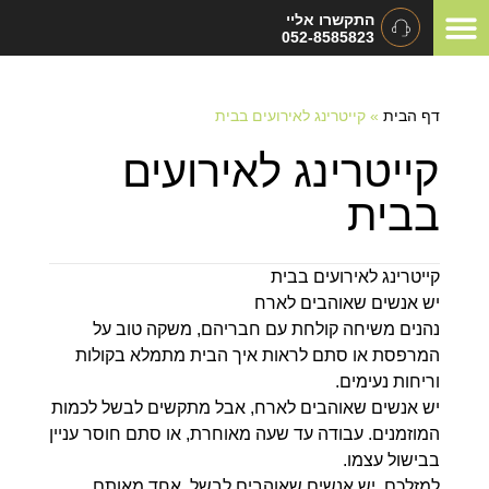
התקשרו אליי
052-8585823
המלצות ומכתבי תודה
תיאום ציפיות
סוגי אירועים
דף הבית
»
קייטרינג לאירועים בבית
קייטרינג לאירועים
בבית
קייטרינג לאירועים בבית
יש אנשים שאוהבים לארח
נהנים משיחה קולחת עם חבריהם, משקה טוב על
המרפסת או סתם לראות איך הבית מתמלא בקולות
וריחות נעימים.
יש אנשים שאוהבים לארח, אבל מתקשים לבשל לכמות
המוזמנים. עבודה עד שעה מאוחרת, או סתם חוסר עניין
בבישול עצמו.
למזלכם, יש אנשים שאוהבים לבשל. אחד מאותם