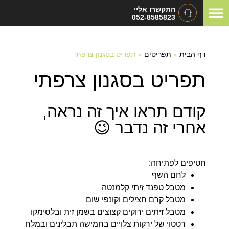
התקשרו אליי
052-8585823
המלצות ומכתבי תודה
תיאום ציפיות
סוגי אירועים
דף הבית
»
תפריטים
»
תפריט בסגנון צרפתי
תפריט בסגנון צרפתי
קודם תראו איך זה נראה,
אחרי זה נדבר 😉
חטיפים לפתיחה:
לחם השף
מטבל טפנד זיתי קלמנטה
מטבל קרם חצילים וקונפי שום
מטבל זיתים ירוקים קצוצים בשמן זית ובלסימקו
רטטוי של ירקות צלויים בחמישה תבלינים ובמלח