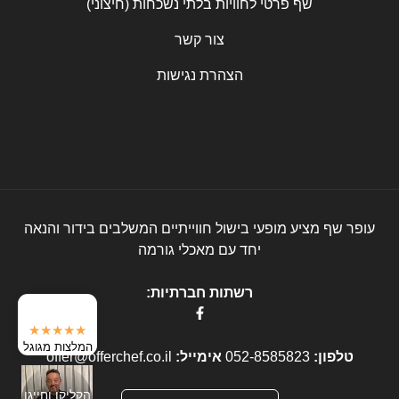
שף פרטי לחוויות בלתי נשכחות (חיצוני)
צור קשר
הצהרת נגישות
עופר שף מציע מופעי בישול חווייתיים המשלבים בידור והנאה
יחד עם מאכלי גורמה
רשתות חברתיות:
★★★★★
המלצות מגוגל
טלפון:
052-8585823
אימייל:
offer@offerchef.co.il
הקליקו וחייגו