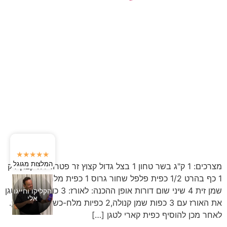
★★★★★
המלצות מגוגל
מצרכים: 1 ק"ג בשר טחון 1 בצל גדול קצוץ זר פטרוזיליה קצוץ דק
1 כף בהרט 1/2 כפית פלפל שחור גרוס 1 כפית מלח 3 כפיות
שמן זית 4 שיני שום דורות אופן ההכנה: לאורז: 3 כוסות אורז לטגן
הקליקו וחייגו
אלי
את האורז עם 3 כפות שמן קנולה,2 כפיות מלח-כשתי דק&#39;.
לאחר מכן להוסיף כפית קארי לטגן […]