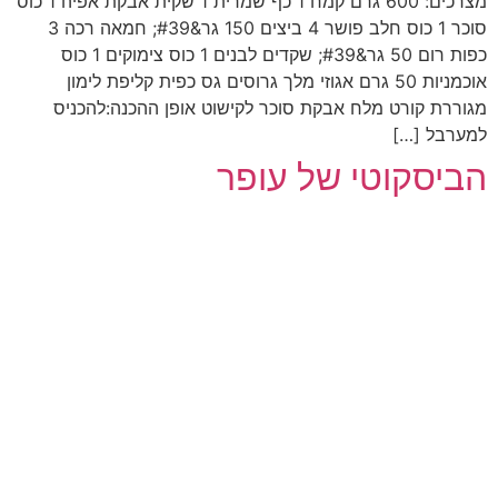
מצרכים: 600 גרם קמח 1 כף שמרית 1 שקית אבקת אפיה 1 כוס
סוכר 1 כוס חלב פושר 4 ביצים 150 גר&#39; חמאה רכה 3
כפות רום 50 גר&#39; שקדים לבנים 1 כוס צימוקים 1 כוס
אוכמניות 50 גרם אגוזי מלך גרוסים גס כפית קליפת לימון
מגוררת קורט מלח אבקת סוכר לקישוט אופן ההכנה:להכניס
למערבל […]
הביסקוטי של עופר