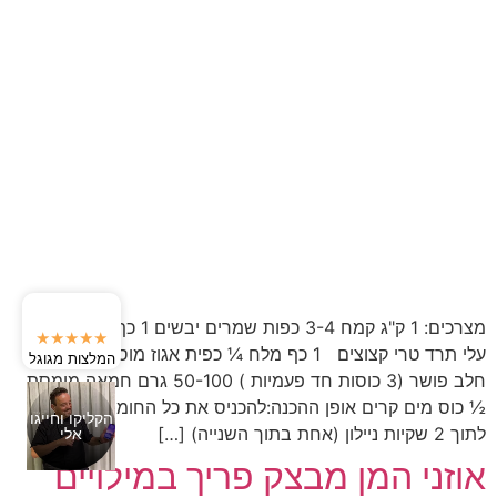
מצרכים: 1 ק"ג קמח 3-4 כפות שמרים יבשים 1 כף סוכר ½ ק"ג
★★★★★
עלי תרד טרי קצוצים 1 כף מלח ¼ כפית אגוז מוסקט ½ ליטר
המלצות מגוגל
חלב פושר (3 כוסות חד פעמיות ) 50-100 גרם חמאה מומסת
½ כוס מים קרים אופן ההכנה:להכניס את כל החומרים היבשים
הקליקו וחייגו
לתוך 2 שקיות ניילון (אחת בתוך השנייה) […]
אלי
אוזני המן מבצק פריך במילויים